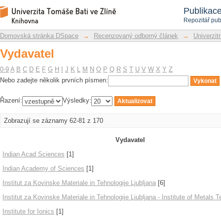
Vydavatel
Repozitář DSpace/Manakin
Publikac
Repozitář pub
Domovská stránka DSpace
→
Recenzovaný odborný článek
→
Univerzitn
Vydavatel
0-9
A
B
C
D
E
F
G
H
I
J
K
L
M
N
O
P
Q
R
S
T
U
V
W
X
Y
Z
Nebo zadejte několik prvních písmen:
Řazení:
Výsledky:
Zobrazují se záznamy 62-81 z 170
Vydavatel
Indian Acad Sciences
[1]
Indian Academy of Sciences
[1]
Institut za Kovinske Materiale in Tehnologije Ljubljana
[6]
Institut za Kovinske Materiale in Tehnologije Ljubljana - Institute of Metals 
Institute for Ionics
[1]