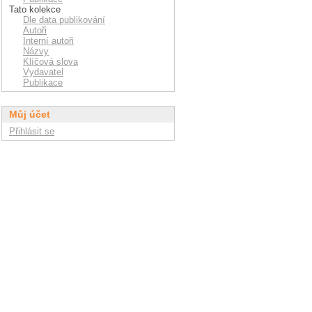
Tato kolekce
Dle data publikování
Autoři
Interní autoři
Názvy
Klíčová slova
Vydavatel
Publikace
Můj účet
Přihlásit se