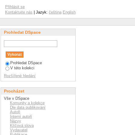
Přihlásit se
Kontaktujte nás
| Jazyk:
čeština
English
Prohledat DSpace
Prohledat DSpace
V této kolekci
Rozšířené hledání
Procházet
Vše v DSpace
Komunity a kolekce
Dle data publikování
Autoři
Interní autoři
Názvy
Klíčová slova
Vydavatel
Publikace