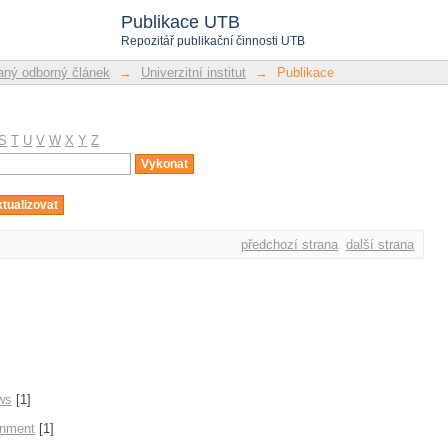
Publikace UTB
Repozitář publikační činnosti UTB
ný odborný článek
→
Univerzitní institut
→
Publikace
S
T
U
V
W
X
Y
Z
předchozí strana
další strana
ws
[1]
onment
[1]