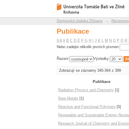
Publikace
Repozitář DSpace/Manakin
Domovská stránka DSpace
→
Recenzova
Publikace
0-9
A
B
C
D
E
F
G
H
I
J
K
L
M
N
O
P
Q
R
Nebo zadejte několik prvních písmen:
Řazení:
Výsledky:
Zobrazují se záznamy 345-364 z 399
Publikace
Radiation Physics and Chemistry
[1]
Rare Metals
[1]
Reactive and Functional Polymers
[5]
Renewable and Sustainable Energy Revie
Research Journal of Chemistry and Envir