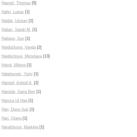
Haenel, Thomas
[5]
Hahn, Lukas
[1]
Haidar, Usman
[1]
Hailan, Sarah M.
[1]
Hailang, Sun
[1]
Hajdučková, Vanda
[2]
Hajdúchová, Miroslava
[13]
Hajná, Milena
[1]
Halahovets, Yuriy
[1]
Hamed, Ashraf A.
[2]
Hamida, Sarra Ben
[1]
Hamza Ul Haq
[1]
Han, Dong Suk
[1]
Han, Qiang
[1]
Hanáčková, Markéta
[1]