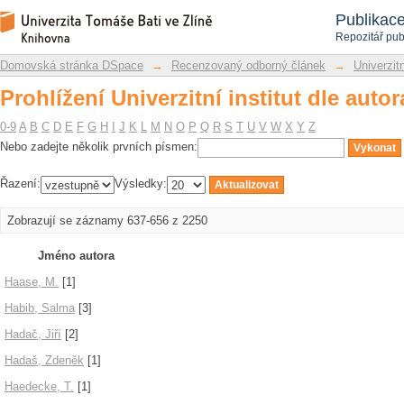
Prohlížení Univerzitní institut dle autor
Repozitář DSpace/Manakin
Publikac
Repozitář pub
Domovská stránka DSpace
→
Recenzovaný odborný článek
→
Univerzitn
Prohlížení Univerzitní institut dle autor
0-9
A
B
C
D
E
F
G
H
I
J
K
L
M
N
O
P
Q
R
S
T
U
V
W
X
Y
Z
Nebo zadejte několik prvních písmen:
Řazení:
Výsledky:
Zobrazují se záznamy 637-656 z 2250
Jméno autora
Haase, M.
[1]
Habib, Salma
[3]
Hadač, Jiří
[2]
Hadaš, Zdeněk
[1]
Haedecke, T.
[1]