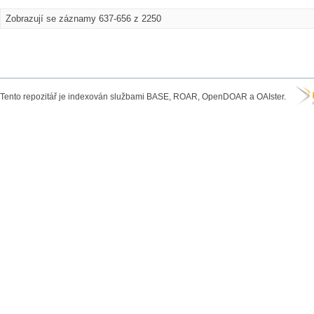
Zobrazují se záznamy 637-656 z 2250
Tento repozitář je indexován službami BASE, ROAR, OpenDOAR a OAIster.