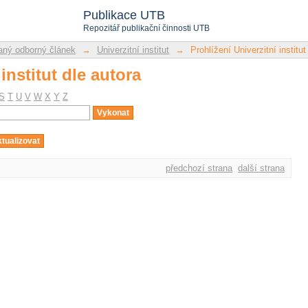
institut dle autora
Publikace UTB
Repozitář publikační činnosti UTB
ný odborný článek
→
Univerzitní institut
→
Prohlížení Univerzitní institut
institut dle autora
S
T
U
V
W
X
Y
Z
předchozí strana
další strana