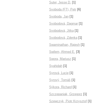
Suter, Jesse D.
[1]
Svoboda (FT), Petr
[6]
Svoboda, Jan
[1]
Svobodová, Dagmar
[1]
Svobodová, Jitka
[1]
Svobodová, Zdenka
[1]
Swaminathan, Rajesh
[1]
Swilem, Ahmed E.
[3]
Swora, Mariusz
[1]
Syahidah
[1]
Syrová, Lucie
[1]
Syrový, Tomáš
[1]
Sýkora, Richard
[1]
Szczepaniak, Grzegorz
[1]
Szewczyk, Piotr Krzysztof
[1]