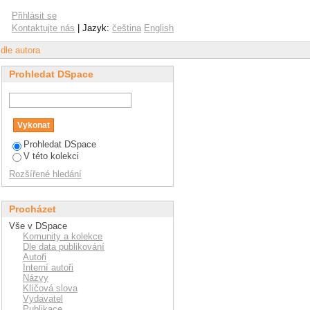
Přihlásit se
Kontaktujte nás
| Jazyk:
čeština
English
 dle autora
Prohledat DSpace
Prohledat DSpace
V této kolekci
Rozšířené hledání
Procházet
Vše v DSpace
Komunity a kolekce
Dle data publikování
Autoři
Interní autoři
Názvy
Klíčová slova
Vydavatel
Publikace