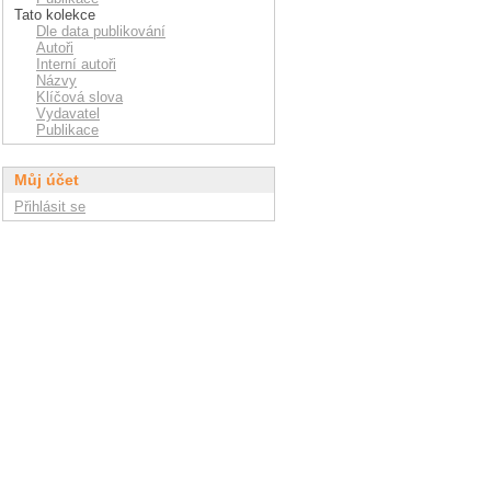
Tato kolekce
Dle data publikování
Autoři
Interní autoři
Názvy
Klíčová slova
Vydavatel
Publikace
Můj účet
Přihlásit se