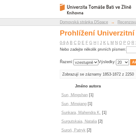
Prohlížení Univerzitní 
Repozitář DSpace/Manakin
Domovská stránka DSpace
→
Recenzova
Prohlížení Univerzitní 
0-9
A
B
C
D
E
F
G
H
I
J
K
L
M
N
O
P
Q
R
Nebo zadejte několik prvních písmen:
Řazení:
Výsledky:
Zobrazují se záznamy 1853-1872 z 2250
Jméno autora
Sun, Mingshan
[1]
Sun, Minqiang
[1]
Sunkara, Mahendra K.
[1]
Surgutskaia, Natalia
[2]
Suroń, Patryk
[2]