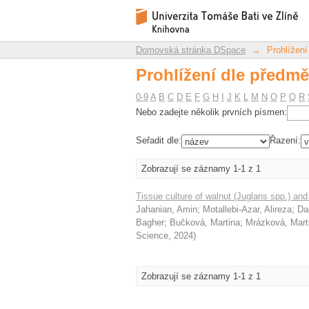
Prohlížení dle předmě
Repozitář DSpace/Manakin
Domovská stránka DSpace
→
Prohlížení
Prohlížení dle předmě
0-9
A
B
C
D
E
F
G
H
I
J
K
L
M
N
O
P
Q
R
Nebo zadejte několik prvních písmen:
Seřadit dle:
Řazení:
Zobrazují se záznamy 1-1 z 1
Tissue culture of walnut (Juglans spp.) and
Jahanian, Amin
;
Motallebi-Azar, Alireza
;
Da
Bagher
;
Bučková, Martina
;
Mrázková, Mart
Science
,
2024
)
Zobrazují se záznamy 1-1 z 1