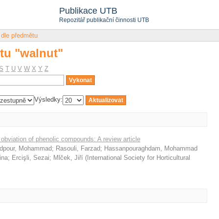
tu "walnut"
Publikace UTB
Repozitář publikační činnosti UTB
 dle předmětu
tu "walnut"
S
T
U
V
W
X
Y
Z
Výsledky:
 obviation of phenolic compounds: A review article
dpour, Mohammad
;
Rasouli, Farzad
;
Hassanpouraghdam, Mohammad
ina
;
Ercişli, Sezai
;
Mlček, Jiří
(
International Society for Horticultural