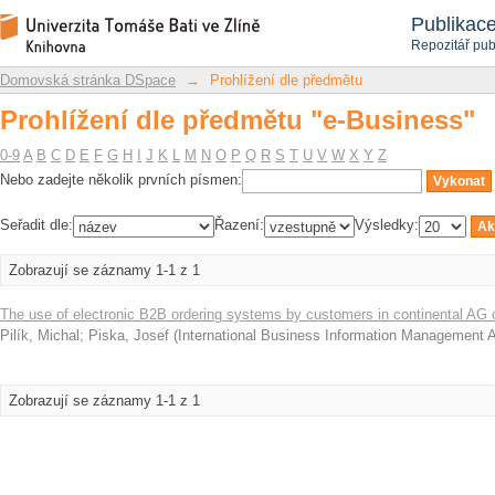
Prohlížení dle předmětu "e-Business"
Repozitář DSpace/Manakin
Publikac
Repozitář pub
Domovská stránka DSpace
→
Prohlížení dle předmětu
Prohlížení dle předmětu "e-Business"
0-9
A
B
C
D
E
F
G
H
I
J
K
L
M
N
O
P
Q
R
S
T
U
V
W
X
Y
Z
Nebo zadejte několik prvních písmen:
Seřadit dle:
Řazení:
Výsledky:
Zobrazují se záznamy 1-1 z 1
The use of electronic B2B ordering systems by customers in continental A
Pilík, Michal
;
Piska, Josef
(
International Business Information Management 
Zobrazují se záznamy 1-1 z 1