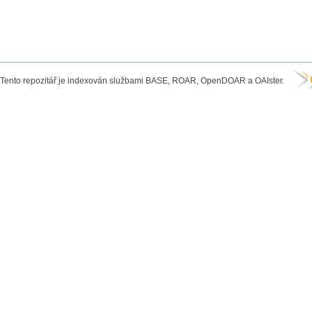
Tento repozitář je indexován službami BASE, ROAR, OpenDOAR a OAIster.