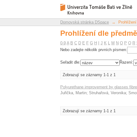
Prohlížení dle předmě
Repozitář DSpace/Manakin
Domovská stránka DSpace
→
Prohlížení
Prohlížení dle předmě
0-9
A
B
C
D
E
F
G
H
I
J
K
L
M
N
O
P
Q
R
Nebo zadejte několik prvních písmen:
Seřadit dle:
Řazení:
Zobrazují se záznamy 1-1 z 1
Polyurethane improvement by glasses fibre
Juřička, Martin
;
Struhařová, Veronika
;
Smol
Zobrazují se záznamy 1-1 z 1