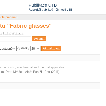
tu "Fabric glasses"
Publikace UTB
Repozitář publikační činnosti UTB
 dle předmětu
tu "Fabric glasses"
S
T
U
V
W
X
Y
Z
Výsledky:
s, acoustic, mechanical and thermal application
ka, Petr
;
Mráček, Aleš
;
Ponížil, Petr
(
2011
)