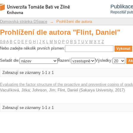
Prohlížení dle autora "Flint, Daniel"
Repozitář DSpace/Manakin
Publikac
Repozitář pub
Domovská stránka DSpace
→
Prohlížení dle autora
Prohlížení dle autora "Flint, Daniel"
0-9
A
B
C
D
E
F
G
H
I
J
K
L
M
N
O
P
Q
R
S
T
U
V
W
X
Y
Z
Nebo zadejte několik prvních písmen:
Seřadit dle:
Řazení:
Výsledky:
Zobrazují se záznamy 1-1 z 1
Evaluating the factor structure of the proactive and preventive coping of gra
Vaculíková, Jitka
;
Johnson, Jim
;
Flint, Daniel
(
Sakarya University
,
2017
)
Zobrazují se záznamy 1-1 z 1