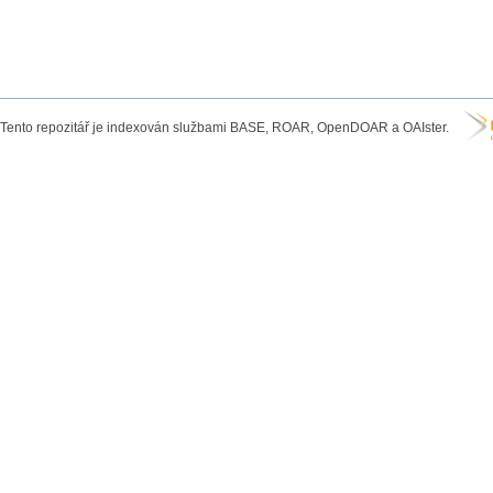
Tento repozitář je indexován službami BASE, ROAR, OpenDOAR a OAIster.