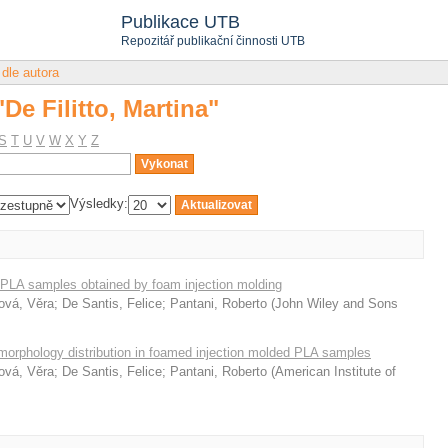
"De Filitto, Martina"
Publikace UTB
Repozitář publikační činnosti UTB
 dle autora
"De Filitto, Martina"
S
T
U
V
W
X
Y
Z
Výsledky:
f PLA samples obtained by foam injection molding
ová, Věra
;
De Santis, Felice
;
Pantani, Roberto
(
John Wiley and Sons
l morphology distribution in foamed injection molded PLA samples
ová, Věra
;
De Santis, Felice
;
Pantani, Roberto
(
American Institute of