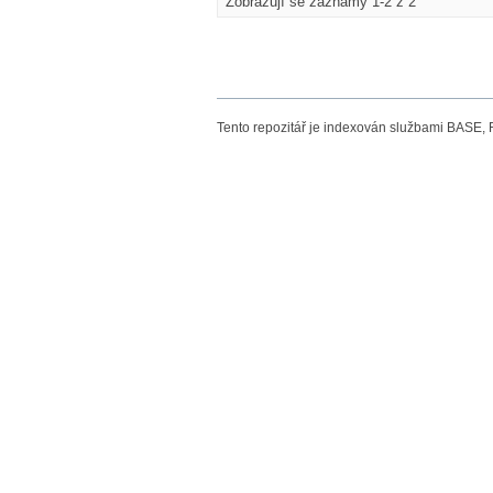
Zobrazují se záznamy 1-2 z 2
Tento repozitář je indexován službami BASE