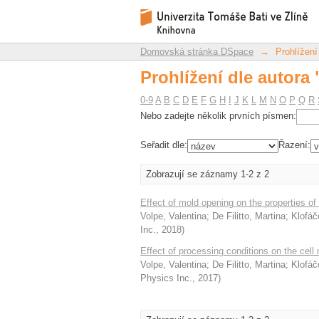
Prohlížení dle autora 
Repozitář DSpace/Manakin
Domovská stránka DSpace
→
Prohlížení
Prohlížení dle autora 
0-9
A
B
C
D
E
F
G
H
I
J
K
L
M
N
O
P
Q
R
Nebo zadejte několik prvních písmen:
Seřadit dle:
Řazení:
Zobrazují se záznamy 1-2 z 2
Effect of mold opening on the properties o
Volpe, Valentina
;
De Filitto, Martina
;
Klofáč
Inc.
,
2018
)
Effect of processing conditions on the cel
Volpe, Valentina
;
De Filitto, Martina
;
Klofáč
Physics Inc.
,
2017
)