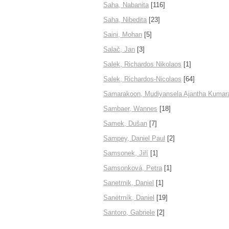
Saha, Nabanita
[116]
Saha, Nibedita
[23]
Saini, Mohan
[5]
Salač, Jan
[3]
Salek, Richardos Nikolaos
[1]
Salek, Richardos-Nicolaos
[64]
Samarakoon, Mudiyansela Ajantha Kumar
Sambaer, Wannes
[18]
Samek, Dušan
[7]
Sampey, Daniel Paul
[2]
Samsonek, Jiří
[1]
Samsonková, Petra
[1]
Sanetrnik, Daniel
[1]
Sanétrník, Daniel
[19]
Santoro, Gabriele
[2]