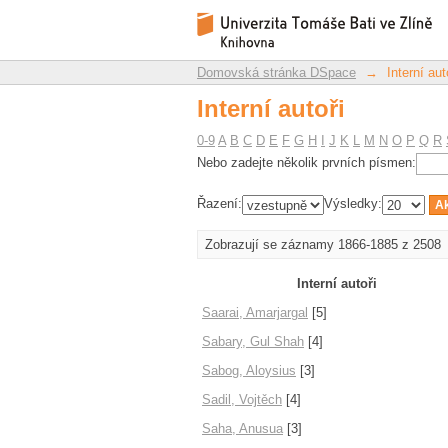
Interní autoři
Repozitář DSpace/Manakin
Domovská stránka DSpace
→
Interní aut
Interní autoři
0-9
A
B
C
D
E
F
G
H
I
J
K
L
M
N
O
P
Q
R
Nebo zadejte několik prvních písmen:
Řazení:
Výsledky:
Zobrazují se záznamy 1866-1885 z 2508
Interní autoři
Saarai, Amarjargal
[5]
Sabary, Gul Shah
[4]
Sabog, Aloysius
[3]
Sadil, Vojtěch
[4]
Saha, Anusua
[3]