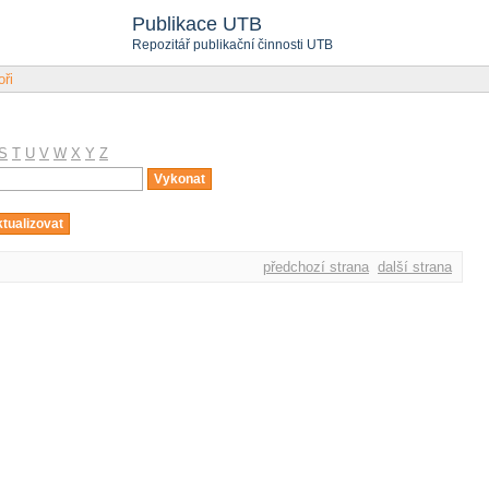
Publikace UTB
Repozitář publikační činnosti UTB
oři
S
T
U
V
W
X
Y
Z
předchozí strana
další strana