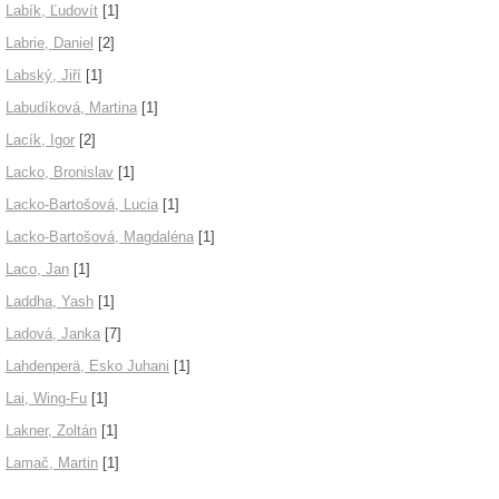
Labík, Ľudovít
[1]
Labrie, Daniel
[2]
Labský, Jiří
[1]
Labudíková, Martina
[1]
Lacík, Igor
[2]
Lacko, Bronislav
[1]
Lacko-Bartošová, Lucia
[1]
Lacko-Bartošová, Magdaléna
[1]
Laco, Jan
[1]
Laddha, Yash
[1]
Ladová, Janka
[7]
Lahdenperä, Esko Juhani
[1]
Lai, Wing-Fu
[1]
Lakner, Zoltán
[1]
Lamač, Martin
[1]