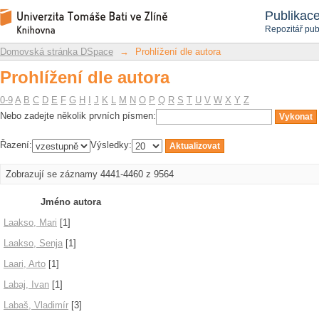
Prohlížení dle autora
Repozitář DSpace/Manakin
Publikac
Repozitář pub
Domovská stránka DSpace
→
Prohlížení dle autora
Prohlížení dle autora
0-9
A
B
C
D
E
F
G
H
I
J
K
L
M
N
O
P
Q
R
S
T
U
V
W
X
Y
Z
Nebo zadejte několik prvních písmen:
Řazení:
Výsledky:
Zobrazují se záznamy 4441-4460 z 9564
Jméno autora
Laakso, Mari
[1]
Laakso, Senja
[1]
Laari, Arto
[1]
Labaj, Ivan
[1]
Labaš, Vladimír
[3]