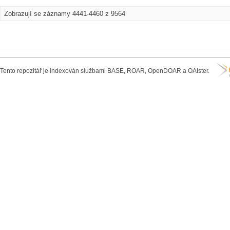
Zobrazují se záznamy 4441-4460 z 9564
Tento repozitář je indexován službami BASE, ROAR, OpenDOAR a OAIster.