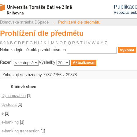
Prohlížení dle předmětu
Repozitář DSpace/Manakin
Publikac
Repozitář pub
Domovská stránka DSpace
→
Prohlížení dle předmětu
Prohlížení dle předmětu
0-9
A
B
C
D
E
F
G
H
I
J
K
L
M
N
O
P
Q
R
S
T
U
V
W
X
Y
Z
Nebo zadejte několik prvních písmen:
Řazení:
Výsledky:
Zobrazují se záznamy 7737-7756 z 29878
Klíčové slovo
Dynamization
[1]
dystopia
[1]
e
[1]
e-banking
[1]
e-banking transaction
[1]